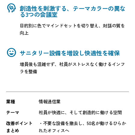
cognition
創造性を刺激する、テーマカラーの異な
る3つの会議室
目的別に色でマインドセットを切り替え、対話の質を
向上
sentiment_very_satisfied
サニタリー設備を増設し快適性を確保
増員後も混雑せず、社員がストレスなく働けるインフ
ラを整備
業種
情報通信業
テーマ
社員が快適に、そして創造的に働ける空間
改善ポイント
・不要な設備を撤去し、50名が働けるひらか
まとめ
れたオフィスへ