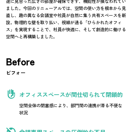
途に見合った広さの部屋が確保できず、機能性が損なわれてい
Work+Palce
ました。今回のリニューアルでは、空間の使い方を根本から見
ブログ
直し、趣の異なる会議室や社員が自然に集う共有スペースを新
設。物理的な壁を取り払い、視線が通る「ひらかれたオフィ
ス」を実現することで、社員が快適に、そして創造的に働ける
空間へと再構築しました。
お役立ち資料
オフィスリニューアルをご検討中の方へ、
リニューアルを成功に導く実用的なコンテンツです。
Before
ビフォー
お問い合わせ
お見積り・ご相談や資料のご請求など、
front_hand
オフィススペースが間仕切られて閉鎖的
お気軽にお問い合わせください。
空間全体の閉塞感により、部門間の連携が滞る不便な
状況
public_off