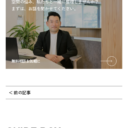
空間の悩み、私たちと一緒に整理しませんか？
まずは、お話を聞かせてください。
無料相談お気軽に
＜ 前の記事
投
稿
ナ
ビ