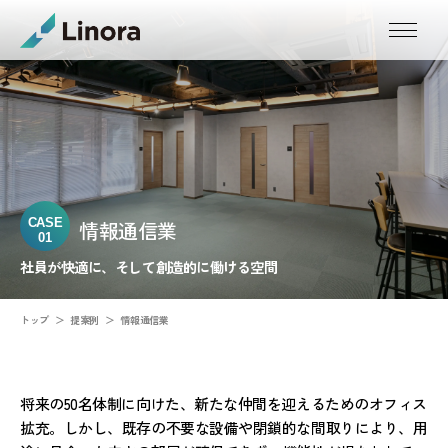
TOP
トップ
SERVICE
事業概要
BUILD
CASE
情報通信業
施工について
01
Q&A
社員が快適に、そして創造的に働ける空間
よくある質問
IDEAS
トップ
提案例
情報通信業
提案例
INTERVIEW
導入ストーリー
将来の50名体制に向けた、新たな仲間を迎えるためのオフィス
ABOUT
拡充。しかし、既存の不要な設備や閉鎖的な間取りにより、用
私たちについて